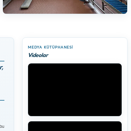
MEDYA KÜTÜPHANESI
Videolar
r,
 bu