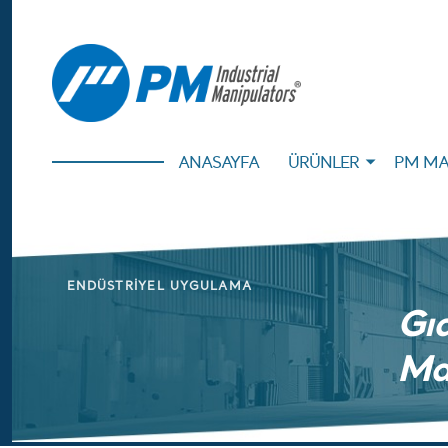
ANASAYFA
ÜRÜNLER
PM MA
ENDÜSTRIYEL UYGULAMA
Gıd
Man