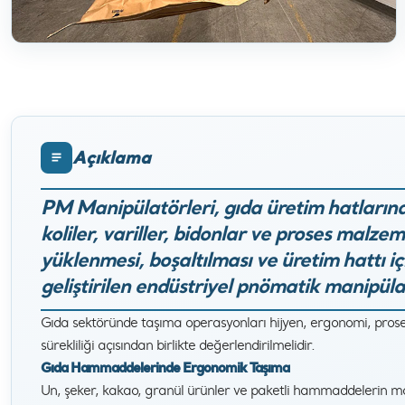
Açıklama
PM Manipülatörleri, gıda üretim hatlarınd
koliler, variller, bidonlar ve proses malze
yüklenmesi, boşaltılması ve üretim hattı iç
geliştirilen endüstriyel pnömatik manipülat
Gıda sektöründe taşıma operasyonları hijyen, ergonomi, proses
sürekliliği açısından birlikte değerlendirilmelidir.
Gıda Hammaddelerinde Ergonomik Taşıma
Un, şeker, kakao, granül ürünler ve paketli hammaddelerin man