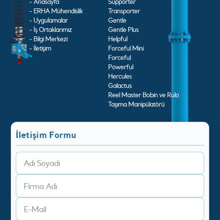
- Anasayfa
Supporter
- ERHA Mühendislik
Transporter
- Uygulamalar
Gentle
- İş Ortaklarımız
Gentle Plus
- Bilgi Merkezi
Helpful
- İletişim
Forceful Mini
Forceful
Powerful
Hercules
Galactus
Reel Master Bobin ve Rulo
Taşıma Manipülatörü
İletişim Formu