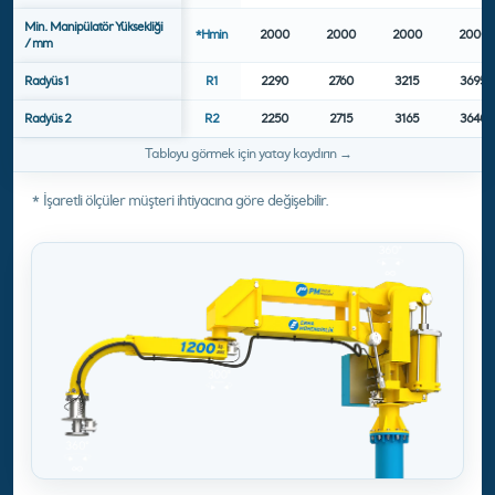
Min. Manipülatör Yüksekliği
*Hmin
2000
2000
2000
2000
/ mm
Radyüs 1
R1
2290
2760
3215
3695
Radyüs 2
R2
2250
2715
3165
3640
* İşaretli ölçüler müşteri ihtiyacına göre değişebilir.