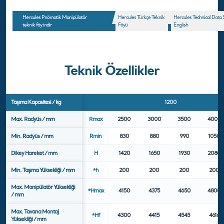
Hercules Pnömatik Manipülatör
Hercules Türkçe Teknik
Hercules Technical Data 
teknik föy indir
Föyü
English
Teknik Özellikler
Taşıma Kapasitesi / kg
1200
Max. Radyüs / mm
Rmax
2500
3000
3500
4000
Min. Radyüs / mm
Rmin
830
880
990
1050
Dikey Hareket / mm
H
1420
1650
1930
2080
Min. Taşıma Yüksekliği / mm
*h
200
200
200
200
Max. Manipülatör Yüksekliği
*Hmax
4150
4375
4650
4800
/ mm
Max. Tavana Montaj
*Hf
4300
4415
4545
4616
Yüksekliği / mm