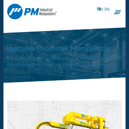
TR
|
EN
Hercules Pnömatik Manipülatör
Hercules Pnömatik Manipülatör ile 1200 kg’a Kadar
Ağır Yüklerin Güvenli ve Kontrollü Taşınması