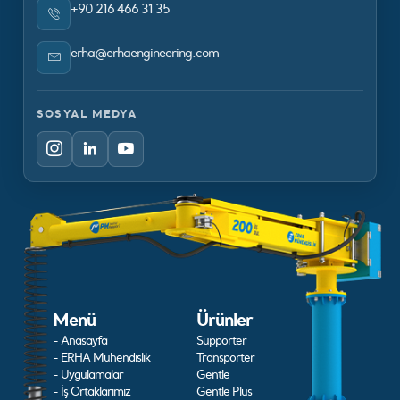
+90 216 466 31 35
erha@erhaengineering.com
SOSYAL MEDYA
Menü
Ürünler
- Anasayfa
Supporter
- ERHA Mühendislik
Transporter
- Uygulamalar
Gentle
- İş Ortaklarımız
Gentle Plus