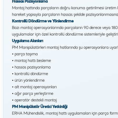
Hassas Pozisyonlama
Montaj hattında parçaların doğru konuma getirilmesi üretim kal
hareket yapısıyla parçaların hassas şekilde pozisyonlanmasına
Kontrollü Döndürme ve Yönlendirme
Bazı montaj operasyonlarında parçaların 90 derece veya 180 
uygulamalar için özel kontrollü döndürme sistemleriyle geliştiril
Uygulama Alanları
PM Manipülatörleri montaj hatlarında şu operasyonlara uyarl
• parça taşıma
• montaj hattı besleme
• hassas pozisyonlama
• kontrollü döndürme
• ürün yönlendirme
• alt montaj operasyonları
• ağır parça yerleştirme
• operatör destekli montaj
PM Manipülatör Üretici Yetkinliği
ERHA Mühendislik, montaj hattı uygulamaları için parça formu