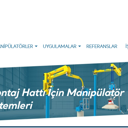
NİPÜLATÖRLER
UYGULAMALAR
REFERANSLAR
İ
taj Hattı İçin Manipülatör
temleri