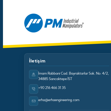
İletişim
İmam Rabbani Cad. Bayraktarlar Sok. No: 4/2,
34885 Sancaktepe İST
+90 216 466 31 35
erha@erhaengineering.com