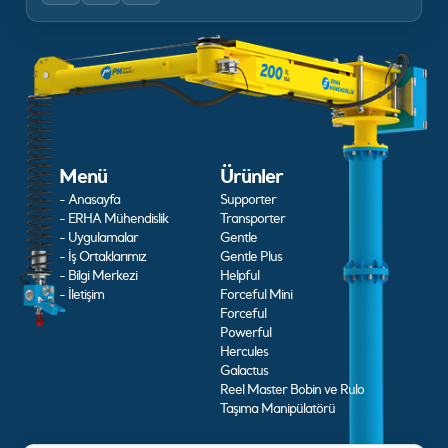
Menü
Ürünler
- Anasayfa
Supporter
- ERHA Mühendislik
Transporter
- Uygulamalar
Gentle
- İş Ortaklarımız
Gentle Plus
- Bilgi Merkezi
Helpful
- İletişim
Forceful Mini
Forceful
Powerful
Hercules
Galactus
Reel Master Bobin ve Rulo
Taşıma Manipülatörü