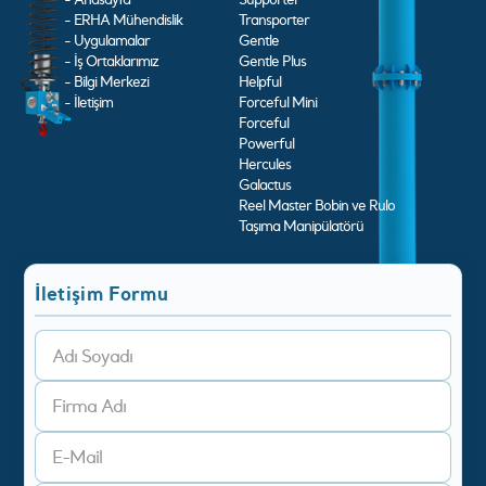
- ERHA Mühendislik
Transporter
- Uygulamalar
Gentle
- İş Ortaklarımız
Gentle Plus
- Bilgi Merkezi
Helpful
- İletişim
Forceful Mini
Forceful
Powerful
Hercules
Galactus
Reel Master Bobin ve Rulo
Taşıma Manipülatörü
İletişim Formu