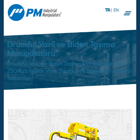
TR
|
EN
Drumful Varil ve Bidon Taşıma
Manipülatörü
Drumful Varil ve Bidon Taşıma Manipülatörü ile
250 kg’a Kadar Varil, Tambur ve Bidonların Güvenli
Taşınması