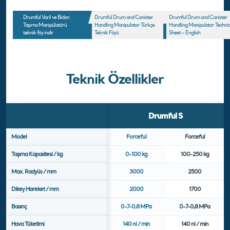
Drumful Varil ve Bidon
Drumful Drum and Canister
Drumful Drum and Canister
Taşıma Manipülatörü
Handling Manipulator Türkçe
Handling Manipulator Technic
teknik föy indir
Teknik Föyü
Sheet – English
Teknik Özellikler
Drumful S
Model
Forceful
Forceful
Taşıma Kapasitesi / kg
0-100 kg
100-250 kg
Max. Radyüs / mm
3000
2500
Dikey Hareket / mm
2000
1700
Basınç
0-7-0,8 MPa
0-7-0,8 MPa
Hava Tüketimi
140 nl / min
140 nl / min