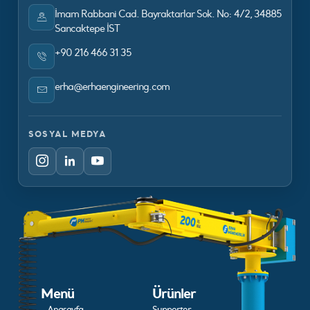
İmam Rabbani Cad. Bayraktarlar Sok. No: 4/2, 34885
Sancaktepe İST
+90 216 466 31 35
erha@erhaengineering.com
SOSYAL MEDYA
Menü
Ürünler
- Anasayfa
Supporter