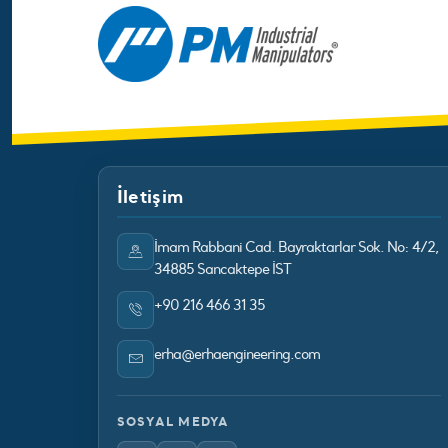
İletişim
İmam Rabbani Cad. Bayraktarlar Sok. No: 4/2,
34885 Sancaktepe İST
+90 216 466 31 35
erha@erhaengineering.com
SOSYAL MEDYA