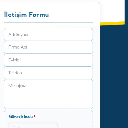
İletişim Formu
Güvenlik kodu
*