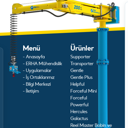
Menü
Ürünler
- Anasayfa
Supporter
- ERHA Mühendislik
Transporter
- Uygulamalar
Gentle
- İş Ortaklarımız
Gentle Plus
- Bilgi Merkezi
Helpful
- İletişim
Forceful Mini
Forceful
Powerful
Hercules
Galactus
Reel Master Bobin ve