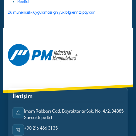
Reelful
Bu mühendislik uygulaması için yük bilgilerinizi paylaşın
İletişim
İmam Rabbani Cad. Bayraktarlar Sok. No: 4/2, 34885
Sancaktepe İST
+90 216 466 31 35