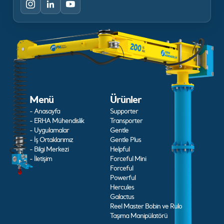
Menü
Ürünler
- Anasayfa
Supporter
- ERHA Mühendislik
Transporter
- Uygulamalar
Gentle
- İş Ortaklarımız
Gentle Plus
- Bilgi Merkezi
Helpful
- İletişim
Forceful Mini
Forceful
Powerful
Hercules
Galactus
Reel Master Bobin ve Rulo
Taşıma Manipülatörü