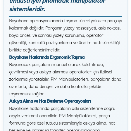
endüstriyel pnömatik manipülatör
sistemleridir.
Boyahane operasyonlarında taşıma süreci yalnızca parçayı
kaldırmak değildir. Parçanın yüzey hassasiyeti, askı noktası,
boya öncesi ve sonrası yüzey korunumu, operatör
güvenliği, kontrollü pozisyonlama ve üretim hattı sürekliliği
birlikte değerlendirilmelidir.
Boyahane Hatlarında Ergonomik Taşıma
Boyanacak parçaların manuel olarak kaldırılması,
çevrilmesi veya askıya alınması operatörler için fiziksel
zorlanma yaratabilir. PM Manipülatörleri, parçaların daha
az eforla, daha dengeli ve daha kontrollü şekilde
taşınmasını sağlar.
Askıya Alma ve Hat Besleme Operasyonları
Boyahane hatlarında parçaların askı sistemlerine doğru
açıyla verilmesi önemlidir. PM Manipülatörleri, parça
formuna göre özel tutucu sistemleriyle askıya alma, hat
besleme ve proses içi transfer operasyonlarında